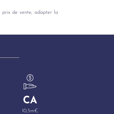
 prix de vente, adapter la
CA
10,5m€