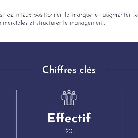
est de mieux positionner la marque et augmenter le
erciales et structurer le management.
Chiffres clés
Effectif
20