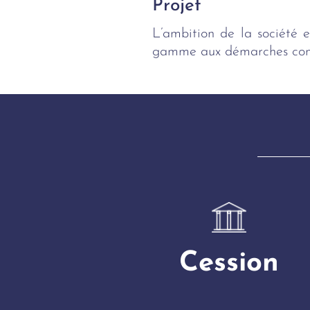
Projet
L’ambition de la société 
gamme aux démarches comm
Cession