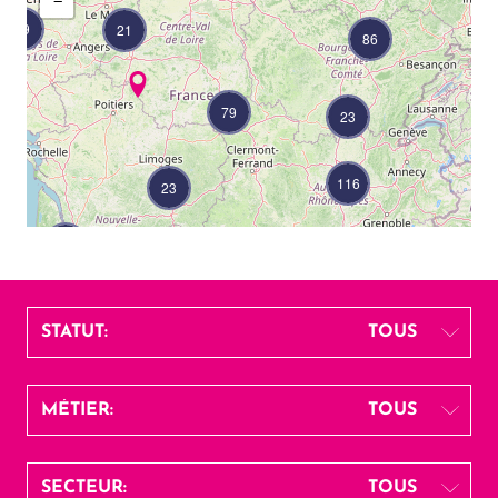
−
49
21
86
79
23
116
23
18
STATUT:
TOUS
MÉTIER:
TOUS
SECTEUR:
TOUS