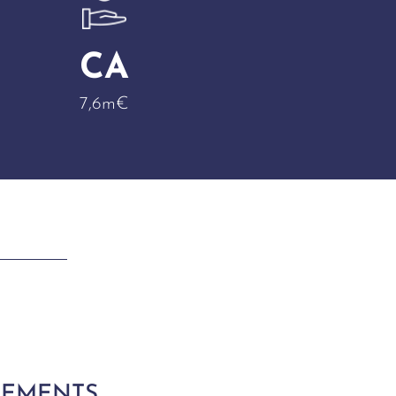
CA
7,6m€
SEMENTS