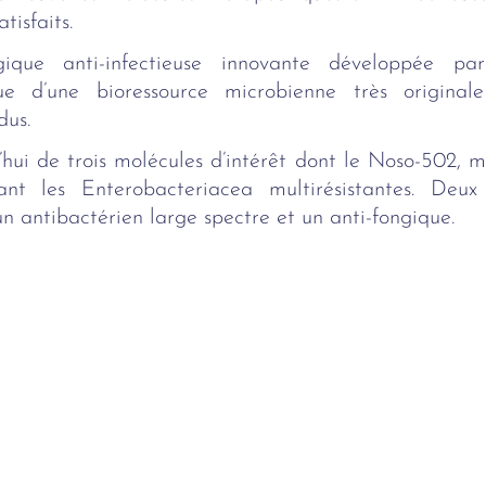
tisfaits.
gique anti-infectieuse innovante développée p
ique d’une bioressource microbienne très original
dus.
’hui de trois molécules d’intérêt dont le Noso-502, 
blant les Enterobacteriacea multirésistantes. De
n antibactérien large spectre et un anti-fongique.