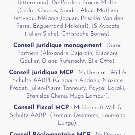
Bittermann), De Pardieu Brocas Maffei
(Cédric Chanas, Sandra Aloui, Mathieu
Retiveau, Mélanie Jaouen, Priscilla Van den
Perre, Enguerrand Maloisel), JS Avocats
(Julien Sichel, Christophe Bornes).
Conseil juridique management
: Duroc
Partners (Alexandre Dejardin, Eleonore
Gaulier, Diane Rufenacht, Elle Otto).
Conseil juridique MCP
: McDermott Will &
Schulte AARPI (Grégoire Andrieu, Maxime
Fradet, Julien-Pierre Tannoury, Faycal Laraki,
Stanislas Chenu, Hugo Lamour).
Conseil Fiscal MCP
: McDermott Will &
Schulte AARPI (Romain Desmonts, Louisiana
Lungu).
Conseil Réglementaire MCP
: McDermott