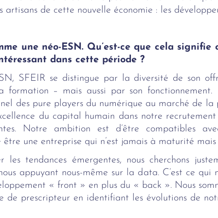
es artisans de cette nouvelle économie : les développeu
mme une néo-ESN. Qu’est-ce que cela signifie 
intéressant dans cette période ?
SN, SFEIR se distingue par la diversité de son of
t la formation – mais aussi par son fonctionnement. 
nel des pure players du numérique au marché de la pr
l’excellence du capital humain dans notre recrutement
tes. Notre ambition est d’être compatibles avec 
e être une entreprise qui n’est jamais à maturité mai
ier les tendances émergentes, nous cherchons just
 nous appuyant nous-même sur la data. C’est ce qui 
éveloppement « front » en plus du « back ». Nous so
e de prescripteur en identifiant les évolutions de not