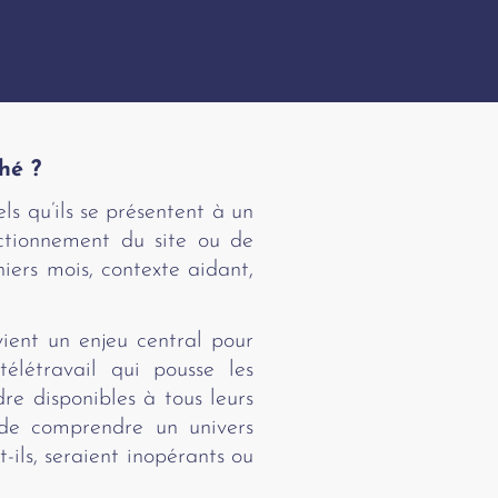
ché ?
ls qu’ils se présentent à un
nctionnement du site ou de
niers mois, contexte aidant,
vient un enjeu central pour
télétravail qui pousse les
dre disponibles à tous leurs
t de comprendre un univers
-ils, seraient inopérants ou