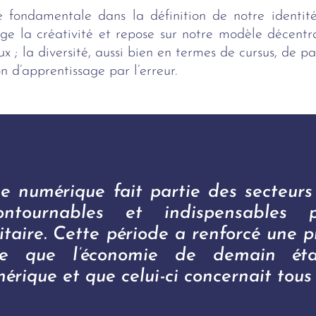
 fondamentale dans la définition de notre identité 
ge la créativité et repose sur notre modèle décentral
ux ; la diversité, aussi bien en termes de cursus, de pa
n d’apprentissage par l’erreur.
e numérique fait partie des secteurs 
contournables et indispensables 
itaire. Cette période a renforcé une p
lle que l’économie de demain éta
érique et que celui-ci concernait tous 