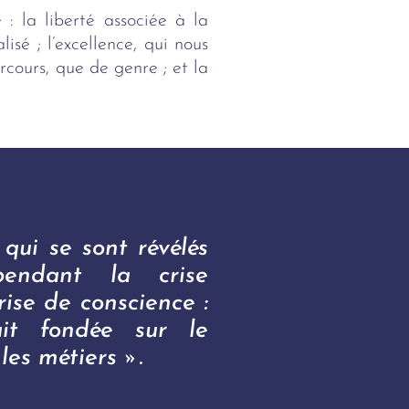
: la liberté associée à la
isé ; l’excellence, qui nous
rcours, que de genre ; et la
qui se sont révélés
pendant la crise
rise de conscience :
it fondée sur le
les métiers ».