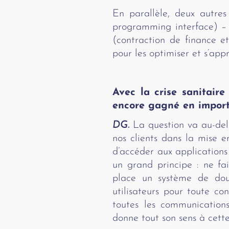
En parallèle, deux autre
programming interface) – 
(contraction de finance e
pour les optimiser et s’ap
Avec la crise sanitaire
encore gagné en importa
DG.
La question va au-del
nos clients dans la mise e
d’accéder aux applications
un grand principe : ne fa
place un système de doub
utilisateurs pour toute co
toutes les communications
donne tout son sens à cette