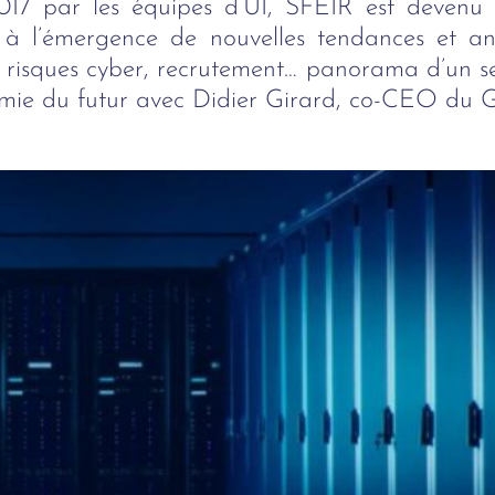
7 par les équipes d’UI, SFEIR est devenu 
à l’émergence de nouvelles tendances et ant
 risques cyber, recrutement… panorama d’un sec
nomie du futur avec Didier Girard, co-CEO du