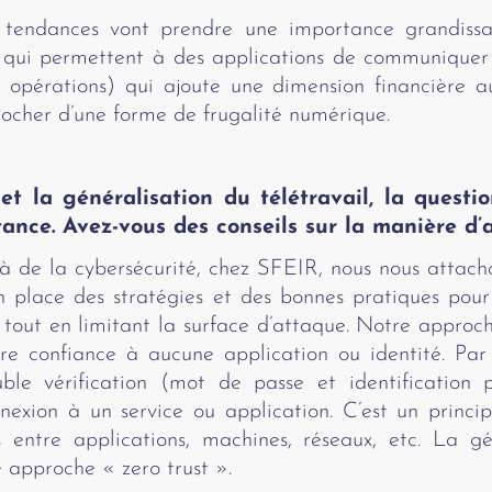
s tendances vont prendre une importance grandissan
qui permettent à des applications de communiquer 
t opérations) qui ajoute une dimension financière a
procher d’une forme de frugalité numérique.
 et la généralisation du télétravail, la questi
nce. Avez-vous des conseils sur la manière d’a
à de la cybersécurité, chez SFEIR, nous nous attac
n place des stratégies et des bonnes pratiques pour
 tout en limitant la surface d’attaque. Notre approch
ire confiance à aucune application ou identité. Pa
le vérification (mot de passe et identification p
nnexion à un service ou application. C’est un princ
 entre applications, machines, réseaux, etc. La gén
 approche « zero trust ».