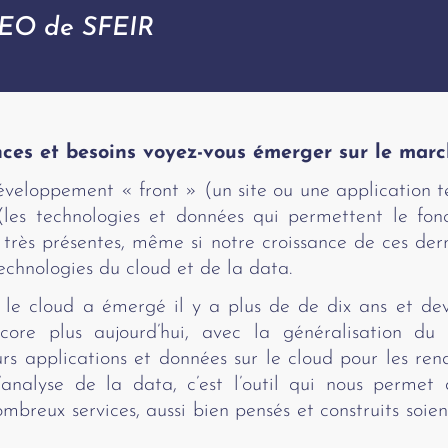
CEO de SFEIR
ces et besoins voyez-vous émerger sur le mar
éveloppement « front » (un site ou une application te
 (les technologies et données qui permettent le fo
s très présentes, même si notre croissance de ces der
technologies du cloud et de la data.
, le cloud a émergé il y a plus de de dix ans et de
ncore plus aujourd’hui, avec la généralisation du 
urs applications et données sur le cloud pour les ren
’analyse de la data, c’est l’outil qui nous perme
mbreux services, aussi bien pensés et construits soient