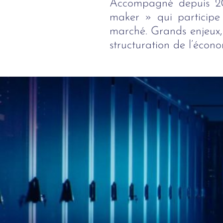
Accompagné depuis 201
maker » qui participe 
marché. Grands enjeux,
structuration de l’éco