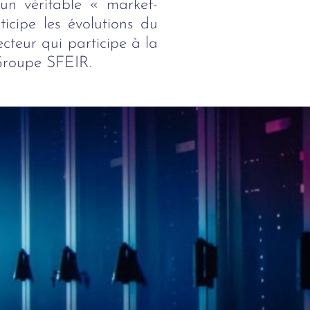
un véritable « market-
icipe les évolutions du
teur qui participe à la
 Groupe SFEIR.