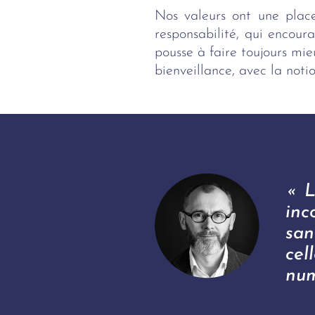
Nos valeurs ont une place
responsabilité, qui encoura
pousse à faire toujours mie
bienveillance, avec la notio
« L
in
san
ce
num