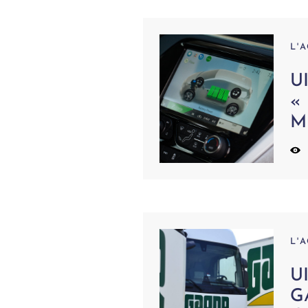
L'
UI
« 
M
L'
U
G