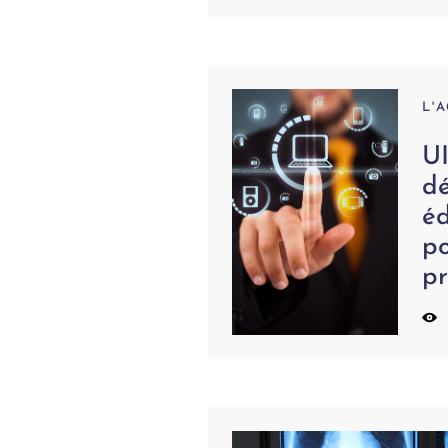
L'
UI
d
éd
po
pr