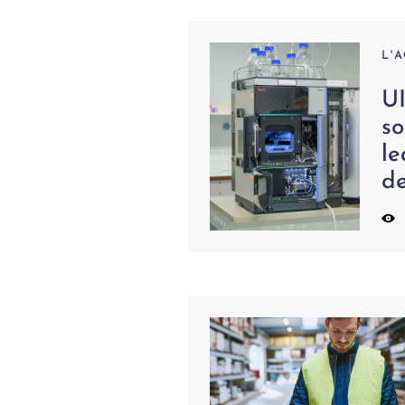
L'
U
so
l
d