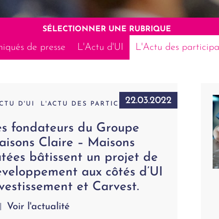
SÉLECTIONNER UNE RUBRIQUE
qués de presse
L'Actu d'UI
L'Actu des participa
22.03.2022
ACTU D'UI
L'ACTU DES PARTICIPATIONS
es fondateurs du Groupe
isons Claire – Maisons
tées bâtissent un projet de
éveloppement aux côtés d’UI
vestissement et Carvest.
Voir l'actualité