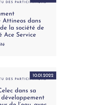
TU DES PARTICIPATIONS
ement
Attineos dans
 de la société de
é Ace Service
ité
10.01.2022
TU DES PARTICIPATIONS
Celec dans sa
e développement
eur de l’eau, avec