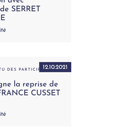
on avec
n de SERRET
E
ité
12.10.2021
TU DES PARTICIPATIONS
ne la reprise de
FRANCE CUSSET
ité