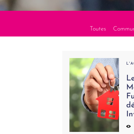
Toutes
Communi
L'
L
Ma
Fu
d
In