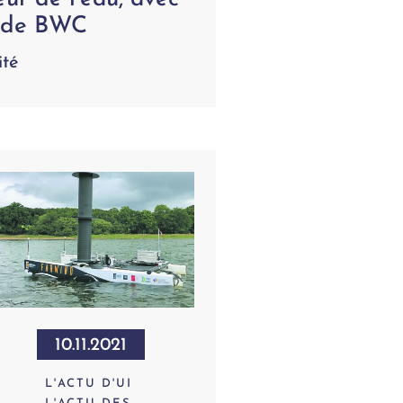
n de BWC
ité
10.11.2021
L'ACTU D'UI