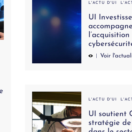
L'ACTU D'UI
L'AC
UI Investiss
accompagne 
l’acquisition
cybersécurit
Voir l'actual
e
L'ACTU D'UI
L'AC
UI soutient 
stratégie d
dans le sect