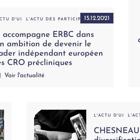
15.12.2021
ACTU D'UI
L'ACTU DES PARTICIPATIONS
I accompagne ERBC dans
n ambition de devenir le
eader indépendant européen
es CRO précliniques
Voir l'actualité
L'ACTU D'UI
L'AC
CHESNEAU a