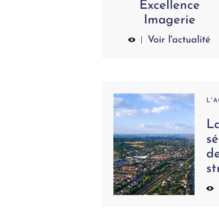
Excellence
Imagerie
Voir l'actualité
L'
La
sé
de
st